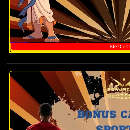
Apabila terdapat melakukan pencucian pulsa, maka akun dan ch
Segala keputusan SENJATA4D bersifat mutlak, dan tidak bisa 
CEK RTP LIVE DISINI
Klik! 
BONUS ROLLINGAN SLOT D
Syarat Dan ketentuan :
Promo Ini Hanya Berlaku Untuk Produk Slot Dan Livecasino
Bonus Dibagikan Setiap hari SELASA secara otomatis dengan P
Bonus Rollingan Di Hitung Dari Total Turn Over Slot Ataupun L
Minimal Turn Over Untuk Mendapatkan Rollingan adalah sebes
Bonus Rollingan Bisa Langsung Di Withdraw.
P E R H A T I A N: