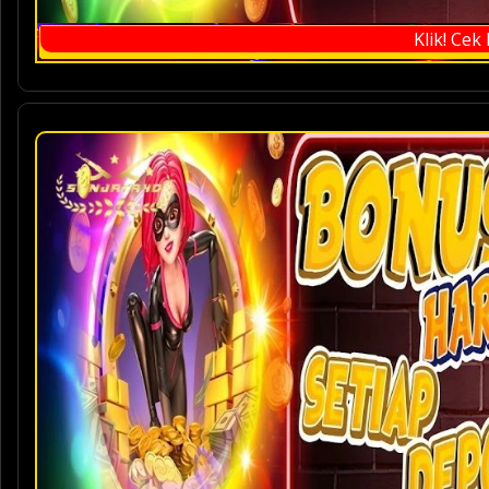
Klik! 
BONUS NEW
Syarat Dan ketentuan :
Minimal Deposit Rp.50.000, Maksimal Klaim Bonus hingga 1 Jut
Tidak Berlaku Untuk Togel & Deposit Pakai Pulsa.
Cara Klaim Bonus :
Konfirmasi ID game / Username Via Livechat / Whatsapp ( K
P E R H A T I A N :
Wajib Claim diawal sebelum Bermain,Jika sudah bermain sebel
Apabila kedapatan melanggar (
Syarat Dan ketentuan
) Maka aka
Promo Ini Hanya Terbatas Untuk 1 Nomor Rekening, Nomor Han
Segala keputusan SENJATA4D bersifat mutlak, dan tidak bisa 