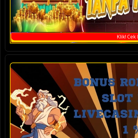
Segala keputusan SENJATA4D bersifat mutlak, dan tidak bisa 
CEK RTP LIVE DISINI
Klik! 
DEPOSIT PULSA
Syarat Dan ketentuan :
Minimal deposit Pulsa adalah 20.000 ( Telkomsel, XL, dan Axis )
Deposit menggunakan Pulsa bisa mendapatkan bonus minggua
Wajib memiliki SN / Serial Number jika dari konter / aplikasi
Syarat Melakukan Withdraw adalah 4 KALI TURN OVER
Depoist Pulsa Tidak diperbolehkan bermain TOGEL
P E R H A T I A N!!!
Promo Ini hanya berlaku Khusus Game
SLOT
, Bermain Game lai
Untuk Deposit Pulsa tidak mendapatkan bonus New Member at