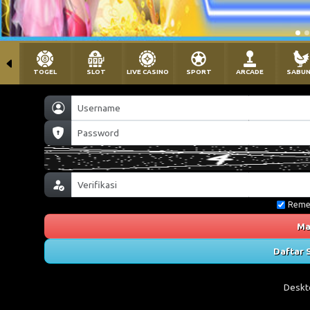
TOGEL
SLOT
LIVE CASINO
SPORT
ARCADE
SABU
Reme
Ma
Daftar 
Deskt