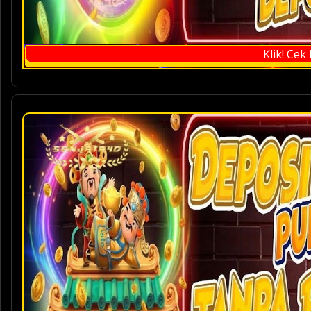
CEK RTP LIVE DISINI
Klik! 
BONUS DEPOS
Syarat Dan ketentuan :
Minimal Deposit Rp.50.000, Maksimal Klaim Bonus hingga 1 Jut
Tidak Berlaku Untuk Togel & Deposit Pakai Pulsa.
Bonus Klaim 1 Kali dalam 1 Hari.
Cara Klaim Bonus :
Konfirmasi ID game atau Username Via Livechat / Whatsapp (
P E R H A T I A N :
Wajib Claim Sebelum Bermain,Jika sudah bermain sebelum clai
Apabila kedapatan melanggar (
Syarat Dan ketentuan
) Maka aka