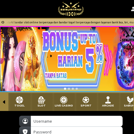
ata4d bandar slot online terpercaya dan bandar togel terpercaya dengan layanan bank bca, bri, mandiri
TOGEL
SLOT
LIVE CASINO
SPORT
ARCADE
SABU