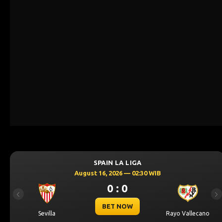
SPAIN LA LIGA
August 16, 2026 — 02:30 WIB
0 : 0
Previous
Ne
BET NOW
Sevilla
Rayo Vallecano