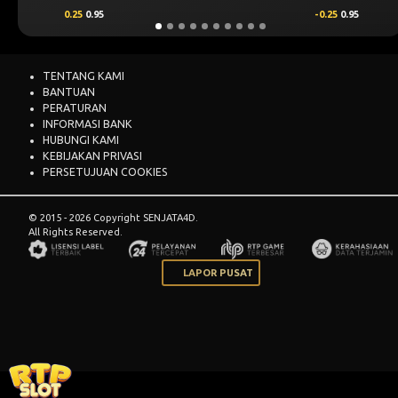
0.25
0.95
-0.25
0.95
TENTANG KAMI
BANTUAN
PERATURAN
INFORMASI BANK
HUBUNGI KAMI
KEBIJAKAN PRIVASI
PERSETUJUAN COOKIES
© 2015 - 2026 Copyright SENJATA4D.
All Rights Reserved.
LAPOR PUSAT