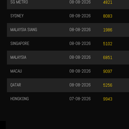
SG METRO
08-08-2026
4821
SYDNEY
08-08-2026
8083
MALAYSIA SIANG
08-08-2026
1986
SINGAPORE
08-08-2026
5102
MALAYSIA
08-08-2026
6851
MACAU
08-08-2026
9097
QATAR
08-08-2026
5256
HONGKONG
07-08-2026
9943