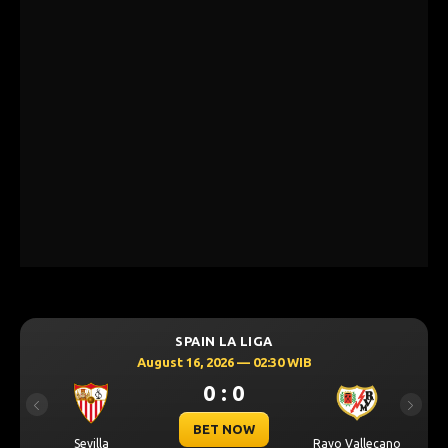
SPAIN LA LIGA
August 16, 2026 — 02:30 WIB
0 : 0
Previous
Next
BET NOW
Sevilla
Rayo Vallecano