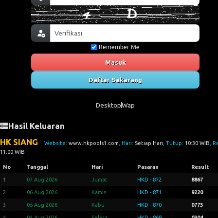
Remember Me
Masuk
Daftar Sekarang
Desktop
Wap
Hasil Keluaran
HK SIANG
Website:
www.hkpools1.com
, Hari:
Setiap Hari
, Tutup:
10:30 WIB
, R
11:00 WIB
No
Tanggal
Hari
Pasaran
Result
1
07 Aug 2026
Jumat
HKD - 872
8867
2
06 Aug 2026
Kamis
HKD - 871
9220
3
05 Aug 2026
Rabu
HKD - 870
0773
4
04 Aug 2026
Selasa
HKD - 869
0304