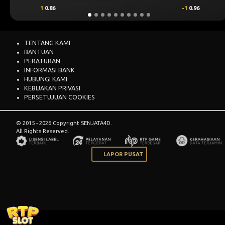
1
0.86
-1
0.96
TENTANG KAMI
BANTUAN
PERATURAN
INFORMASI BANK
HUBUNGI KAMI
KEBIJAKAN PRIVASI
PERSETUJUAN COOKIES
© 2015 - 2026 Copyright SENJATA4D.
All Rights Reserved.
LAPOR PUSAT