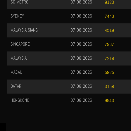
SG METRO
07-08-2026
9123
SYDNEY
07-08-2026
7440
MALAYSIA SIANG
07-08-2026
4519
SINGAPORE
07-08-2026
7907
MALAYSIA
07-08-2026
7218
MACAU
07-08-2026
5825
QATAR
07-08-2026
3158
HONGKONG
07-08-2026
9943