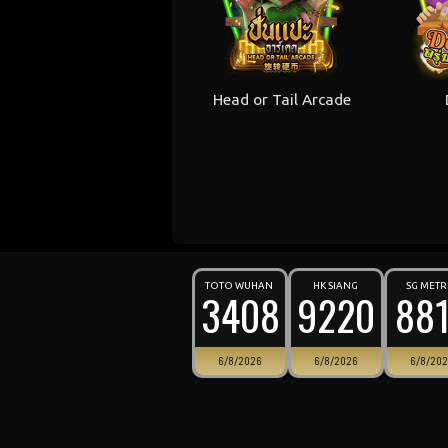
Head or Tail Arcade
TOTO WUHAN
HK SIANG
SG MET
3408
9220
88
6/8/2026
6/8/2026
6/8/20