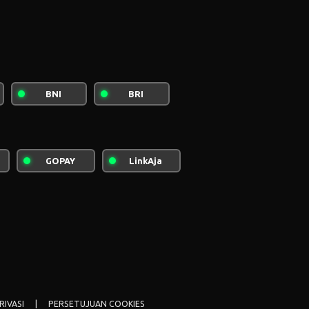
BNI
BRI
GOPAY
LinkAja
RIVASI
|
PERSETUJUAN COOKIES