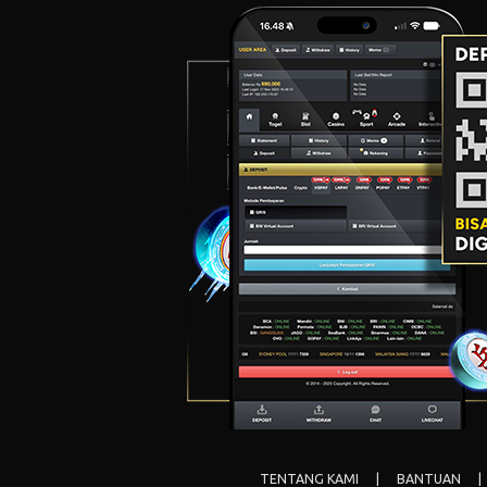
TENTANG KAMI
|
BANTUAN
|