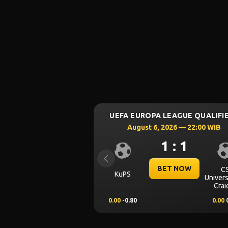
UEFA EUROPA LEAGUE QUALIFI
August 6, 2026 — 22:59 WIB
2 : 1
Previous
BET NOW
Jagiellonia
Range
Bialystok
0.00
-0.70
0.00