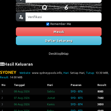
Remember Me
Masuk
Daftar Sekarang
Desktop
Wap
Hasil Keluaran
SYDNEY
Website:
www.sydneypools.info
, Hari:
Setiap Hari
, Tutup:
13:30 WIB
,
Result:
14:00 WIB
No
Tanggal
Hari
Pasaran
Result
1
08 Aug 2026
Sabtu
SYD - 876
8083
2
07 Aug 2026
Jumat
SYD - 875
7440
3
06 Aug 2026
Kamis
SYD - 874
3830
4
05 Aug 2026
Rabu
SYD - 873
6949