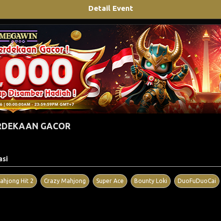
Detail Event
ERDEKAAN GACOR
asi
ahjong Hit 2
Crazy Mahjong
Super Ace
Bounty Loki
DuoFuDuoCai