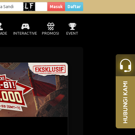
anpa potongan, dana, ovo, gopay dan link aja yang selalu online selama 24 jam
Masuk
Daftar
ADE
INTERACTIVE
PROMOSI
EVENT