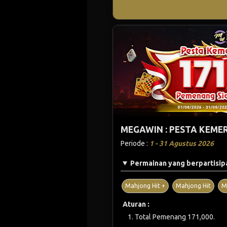
MEGAWIN : PESTA KEM
Periode :
1 - 31 Agustus 2026
Permainan yang berpartisip
Mahjong Hit +
Mahjong Hit
M
Aturan :
Total Pemenang 171,000.