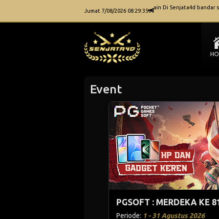
Selamat bermain Di Senjata4d bandar slot online terperc
Jumat 7/08/2026 08:29:37
HO
Event
PGSOFT : MERDEKA KE 81
Periode:
1 - 31 Agustus 2026