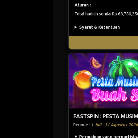
Aturan :
Total hadiah senilai Rp 68,780,25
Syarat & Ketentuan
FASTSPIN : PESTA MUSI
Periode :
1 Juli - 31 Agustus 2026
Permainan yang berpartisip