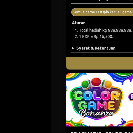
Semua game Fastspin kecuali game
Aturan :
Total hadiah Rp 888,888,888.
1 EXP = Rp.16,500.
Syarat & Ketentuan