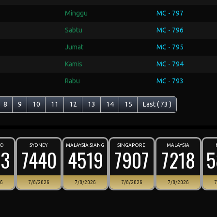
Minggu
MC - 797
Sabtu
MC - 796
Jumat
MC - 795
Kamis
MC - 794
Rabu
MC - 793
8
9
10
11
12
13
14
15
Last ( 73 )
RO
SYDNEY
MALAYSIA SIANG
SINGAPORE
MALAYSIA
23
7440
4519
7907
7218
5
26
7/8/2026
7/8/2026
7/8/2026
7/8/2026
7